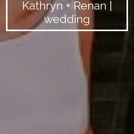
Kathryn + Renan |
wedding